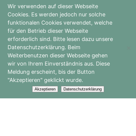
Wir verwenden auf dieser Webseite
Breuss-Massage für Pferde
Cookies. Es werden jedoch nur solche
17.09.2026 - 18.09.2026
funktionalen Cookies verwendet, welche
09:00 bis 17:20
für den Betrieb dieser Webseite
erforderlich sind. Bitte lesen dazu unsere
Holotropes Atmen
Datenschutzerklärung. Beim
19.09.2026 - 20.09.2026
Weiterbenutzen dieser Webseite gehen
Ganztägig
wir von Ihrem Einverständnis aus. Diese
Meldung erscheint, bis der Button
KOSTENLOSES Info-Webinar: Tiermassage & Bewegungstraining
"Akzeptieren" geklickt wurde.
17.11.2026
Akzeptieren
Datenschutzerklärung
16:00 bis 17:00
KOSTENLOSES Info-Webinar: Cranio-Sacrale Körperarbeit
17.11.2026
17:00 bis 18:00