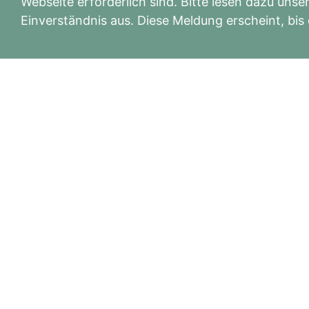
Webseite erforderlich sind. Bitte lesen dazu un
Einverständnis aus. Diese Meldung erscheint, bis
Themenarbeit im Einzelsetting mit Pferde
November
DER SCHILDBACHHOF
Kurse • Seminare • Mensch • Tier