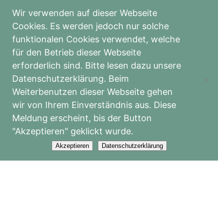
17:00 bis 18:00
Wir verwenden auf dieser Webseite
Cookies. Es werden jedoch nur solche
funktionalen Cookies verwendet, welche
Info-Tag am Schildbachhof
für den Betrieb dieser Webseite
27.08.2026
17:00 bis 19:00
erforderlich sind. Bitte lesen dazu unsere
Datenschutzerklärung. Beim
Weiterbenutzen dieser Webseite gehen
Cranio-Sacrale Körperarbeit: Grundkurs
wir von Ihrem Einverständnis aus. Diese
11.09.2026 - 29.11.2026
09:00 bis 17:20
Meldung erscheint, bis der Button
"Akzeptieren" geklickt wurde.
Akzeptieren
Datenschutzerklärung
Breuss-Massage für Pferde
17.09.2026 - 18.09.2026
09:00 bis 17:20
Holotropes Atmen
19.09.2026 - 20.09.2026