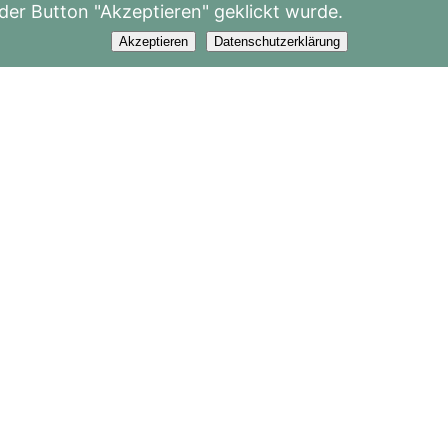
 der Button "Akzeptieren" geklickt wurde.
Akzeptieren
Datenschutzerklärung
KONTAKT
Schildbachweg 5
2500 Baden
+43 660 50 77 383
info@der-schildbachhof.at