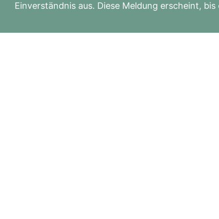
Einverständnis aus. Diese Meldung erscheint, bis
DER SCHILDBACHHOF
Kurse • Seminare • Mensch • Tier