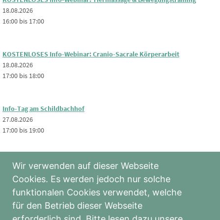
18.08.2026
16:00 bis 17:00
KOSTENLOSES Info-Webinar: Cranio-Sacrale Körperarbeit
18.08.2026
17:00 bis 18:00
Info-Tag am Schildbachhof
27.08.2026
17:00 bis 19:00
Cranio-Sacrale Körperarbeit: Grundkurs
Wir verwenden auf dieser Webseite
11.09.2026 - 29.11.2026
Cookies. Es werden jedoch nur solche
09:00 bis 17:20
funktionalen Cookies verwendet, welche
für den Betrieb dieser Webseite
Breuss-Massage für Pferde
erforderlich sind. Bitte lesen dazu unsere