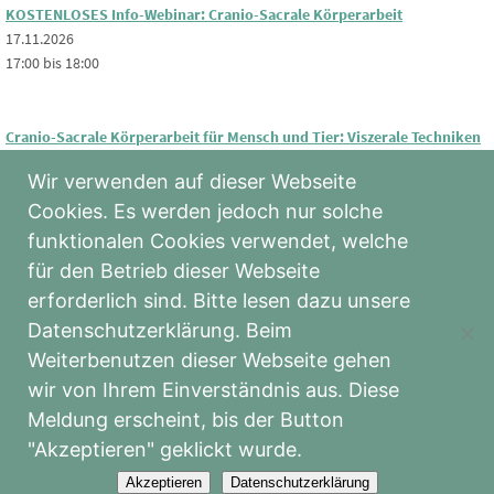
KOSTENLOSES Info-Webinar: Cranio-Sacrale Körperarbeit
17.11.2026
17:00 bis 18:00
Cranio-Sacrale Körperarbeit für Mensch und Tier: Viszerale Techniken
20.11.2026 - 24.01.2027
Wir verwenden auf dieser Webseite
09:00 bis 17:20
Cookies. Es werden jedoch nur solche
funktionalen Cookies verwendet, welche
Cranio-Sacrale Körperarbeit: Viszerale Techniken
für den Betrieb dieser Webseite
20.11.2026 - 23.01.2027
erforderlich sind. Bitte lesen dazu unsere
09:00 bis 17:20
Datenschutzerklärung. Beim
Weiterbenutzen dieser Webseite gehen
wir von Ihrem Einverständnis aus. Diese
Meldung erscheint, bis der Button
DER SCHILDBACHHOF
"Akzeptieren" geklickt wurde.
Akzeptieren
Datenschutzerklärung
Kurse • Seminare • Mensch • Tier