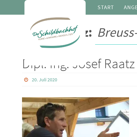
Zum
START
ANG
Inhalt
springen
Kompetenz:
Breuss
Dipl. Ing. Josef Raatz
20. Juli 2020