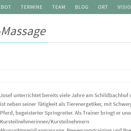
EBOT
TERMINE
TEAM
BLOG
ORT
VISI
-Massage
Josef unterrichtet bereits viele Jahre am Schildbachhof
ist neben seiner Tätigkeit als Tierenergetiker, mit Schwe
Pferd, begeisterter Springreiter. Als Trainer bringt er un
Kursteilnehmerinnen/Kursteilnehmern
Akupunktmeridianmassage, Bewegungstraining und Bre