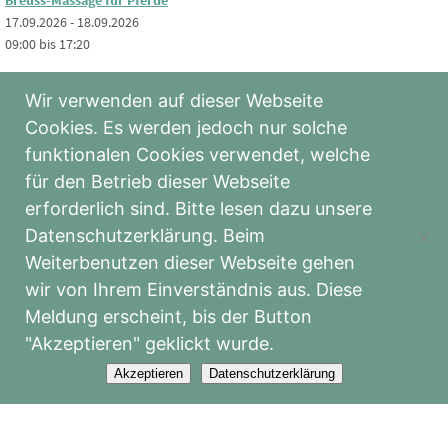
Breuss-Massage für Pferde
17.09.2026 - 18.09.2026
09:00 bis 17:20
Wir verwenden auf dieser Webseite
Holotropes Atmen
Cookies. Es werden jedoch nur solche
19.09.2026 - 20.09.2026
funktionalen Cookies verwendet, welche
Ganztägig
für den Betrieb dieser Webseite
erforderlich sind. Bitte lesen dazu unsere
KOSTENLOSES Info-Webinar: Tiermassage & Bewegungstraining
Datenschutzerklärung. Beim
17.11.2026
Weiterbenutzen dieser Webseite gehen
16:00 bis 17:00
wir von Ihrem Einverständnis aus. Diese
Meldung erscheint, bis der Button
KOSTENLOSES Info-Webinar: Cranio-Sacrale Körperarbeit
"Akzeptieren" geklickt wurde.
17.11.2026
Akzeptieren
Datenschutzerklärung
17:00 bis 18:00
Cranio-Sacrale Körperarbeit für Mensch und Tier: Viszerale Techniken