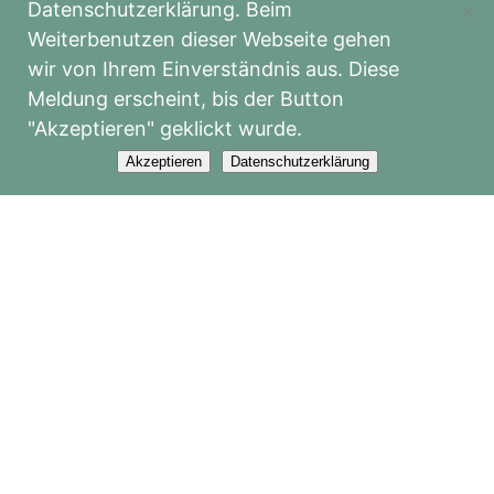
Datenschutzerklärung. Beim
Weiterbenutzen dieser Webseite gehen
wir von Ihrem Einverständnis aus. Diese
KOSTENLOSES Info-Webinar: Tiermassage & Bewegungstraining
17.11.2026
Meldung erscheint, bis der Button
16:00 bis 17:00
"Akzeptieren" geklickt wurde.
Akzeptieren
Datenschutzerklärung
KOSTENLOSES Info-Webinar: Cranio-Sacrale Körperarbeit
17.11.2026
17:00 bis 18:00
Cranio-Sacrale Körperarbeit für Mensch und Tier: Viszerale Techniken
20.11.2026 - 24.01.2027
09:00 bis 17:20
Cranio-Sacrale Körperarbeit: Viszerale Techniken
20.11.2026 - 23.01.2027
09:00 bis 17:20